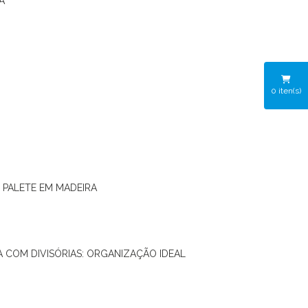
A
0
iten(s)
O PALETE EM MADEIRA
RA COM DIVISÓRIAS: ORGANIZAÇÃO IDEAL