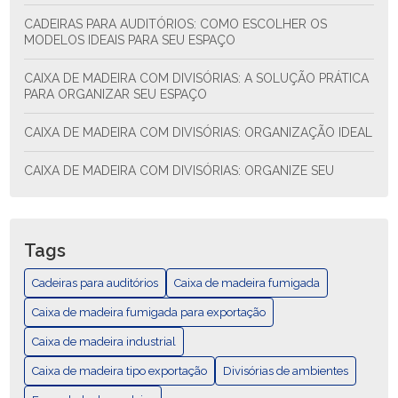
CADEIRAS PARA AUDITÓRIOS: COMO ESCOLHER OS
MODELOS IDEAIS PARA SEU ESPAÇO
CAIXA DE MADEIRA COM DIVISÓRIAS: A SOLUÇÃO PRÁTICA
PARA ORGANIZAR SEU ESPAÇO
CAIXA DE MADEIRA COM DIVISÓRIAS: ORGANIZAÇÃO IDEAL
CAIXA DE MADEIRA COM DIVISÓRIAS: ORGANIZE SEU
ESPAÇO COM ESTILO E FUNCIONALIDADE
CAIXA DE MADEIRA COM DIVISÓRIAS: SOLUÇÃO PRÁTICA
PARA ORGANIZAR SEU ESPAÇO
Tags
CAIXA DE MADEIRA EXPORTAÇÃO: COMO ESCOLHER E AS
Cadeiras para auditórios
Caixa de madeira fumigada
MELHORES PRÁTICAS
Caixa de madeira fumigada para exportação
CAIXA DE MADEIRA EXPORTAÇÃO: GUÍA COMPLETA
Caixa de madeira industrial
Caixa de madeira tipo exportação
CAIXA DE MADEIRA FUMIGADA PARA EXPORTAÇÃO
Divisórias de ambientes