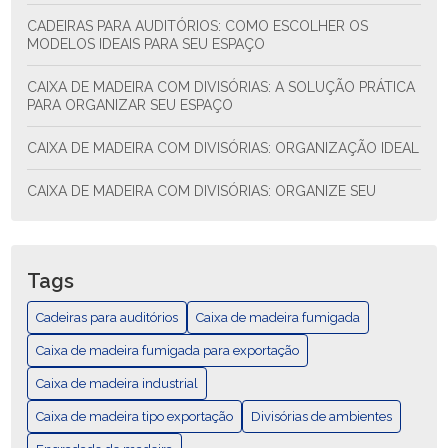
CADEIRAS PARA AUDITÓRIOS: COMO ESCOLHER OS
MODELOS IDEAIS PARA SEU ESPAÇO
CAIXA DE MADEIRA COM DIVISÓRIAS: A SOLUÇÃO PRÁTICA
PARA ORGANIZAR SEU ESPAÇO
CAIXA DE MADEIRA COM DIVISÓRIAS: ORGANIZAÇÃO IDEAL
CAIXA DE MADEIRA COM DIVISÓRIAS: ORGANIZE SEU
ESPAÇO COM ESTILO E FUNCIONALIDADE
CAIXA DE MADEIRA COM DIVISÓRIAS: SOLUÇÃO PRÁTICA
PARA ORGANIZAR SEU ESPAÇO
Tags
CAIXA DE MADEIRA EXPORTAÇÃO: COMO ESCOLHER E AS
Cadeiras para auditórios
Caixa de madeira fumigada
MELHORES PRÁTICAS
Caixa de madeira fumigada para exportação
CAIXA DE MADEIRA EXPORTAÇÃO: GUÍA COMPLETA
Caixa de madeira industrial
Caixa de madeira tipo exportação
CAIXA DE MADEIRA FUMIGADA PARA EXPORTAÇÃO
Divisórias de ambientes