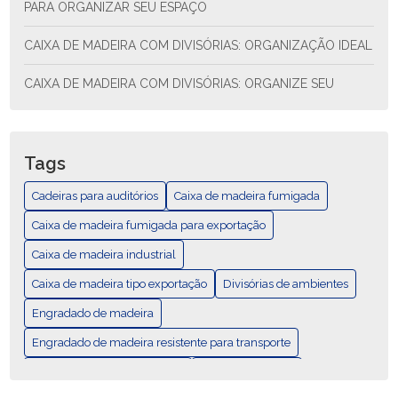
PARA ORGANIZAR SEU ESPAÇO
CAIXA DE MADEIRA COM DIVISÓRIAS: ORGANIZAÇÃO IDEAL
CAIXA DE MADEIRA COM DIVISÓRIAS: ORGANIZE SEU
ESPAÇO COM ESTILO E FUNCIONALIDADE
CAIXA DE MADEIRA COM DIVISÓRIAS: SOLUÇÃO PRÁTICA
PARA ORGANIZAR SEU ESPAÇO
Tags
CAIXA DE MADEIRA EXPORTAÇÃO: COMO ESCOLHER E AS
Cadeiras para auditórios
Caixa de madeira fumigada
MELHORES PRÁTICAS
Caixa de madeira fumigada para exportação
CAIXA DE MADEIRA EXPORTAÇÃO: GUÍA COMPLETA
Caixa de madeira industrial
Caixa de madeira tipo exportação
CAIXA DE MADEIRA FUMIGADA PARA EXPORTAÇÃO
Divisórias de ambientes
Engradado de madeira
CAIXA DE MADEIRA FUMIGADA: DESCUBRA SUAS
VANTAGENS E USOS
Engradado de madeira resistente para transporte
Mobiliários para área externa
Palete Padrão Pbr
CAIXA DE MADEIRA FUMIGADA: ELEGÂNCIA E
DURABILIDADE