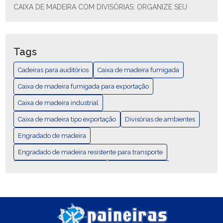
CAIXA DE MADEIRA COM DIVISÓRIAS: ORGANIZE SEU
ESPAÇO COM ESTILO E FUNCIONALIDADE
CAIXA DE MADEIRA COM DIVISÓRIAS: SOLUÇÃO PRÁTICA
PARA ORGANIZAR SEU ESPAÇO
Tags
CAIXA DE MADEIRA EXPORTAÇÃO: COMO ESCOLHER E AS
Cadeiras para auditórios
Caixa de madeira fumigada
MELHORES PRÁTICAS
Caixa de madeira fumigada para exportação
CAIXA DE MADEIRA EXPORTAÇÃO: GUÍA COMPLETA
Caixa de madeira industrial
Caixa de madeira tipo exportação
CAIXA DE MADEIRA FUMIGADA PARA EXPORTAÇÃO
Divisórias de ambientes
Engradado de madeira
CAIXA DE MADEIRA FUMIGADA: DESCUBRA SUAS
VANTAGENS E USOS
Engradado de madeira resistente para transporte
Mobiliários para área externa
Palete Padrão Pbr
CAIXA DE MADEIRA FUMIGADA: ELEGÂNCIA E
DURABILIDADE
Palete com Duas Entradas Laterais
Palete de madeira
Paletes
CAIXA DE MADEIRA FUMIGADA: ESTILO E QUALIDADE
Pallet
Pallet 4 entradas
Pallet de madeira
Remanejamentos de layout
caixa de madeira exportação