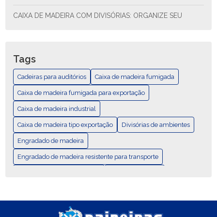
CAIXA DE MADEIRA COM DIVISÓRIAS: ORGANIZE SEU
ESPAÇO COM ESTILO E FUNCIONALIDADE
CAIXA DE MADEIRA COM DIVISÓRIAS: SOLUÇÃO PRÁTICA
PARA ORGANIZAR SEU ESPAÇO
Tags
CAIXA DE MADEIRA EXPORTAÇÃO: COMO ESCOLHER E AS
Cadeiras para auditórios
Caixa de madeira fumigada
MELHORES PRÁTICAS
Caixa de madeira fumigada para exportação
CAIXA DE MADEIRA EXPORTAÇÃO: GUÍA COMPLETA
Caixa de madeira industrial
Caixa de madeira tipo exportação
CAIXA DE MADEIRA FUMIGADA PARA EXPORTAÇÃO
Divisórias de ambientes
Engradado de madeira
CAIXA DE MADEIRA FUMIGADA: DESCUBRA SUAS
VANTAGENS E USOS
Engradado de madeira resistente para transporte
Mobiliários para área externa
Palete Padrão Pbr
CAIXA DE MADEIRA FUMIGADA: ELEGÂNCIA E
DURABILIDADE
Palete com Duas Entradas Laterais
Palete de madeira
Paletes
CAIXA DE MADEIRA FUMIGADA: ESTILO E QUALIDADE
Pallet
Pallet 4 entradas
Pallet de madeira