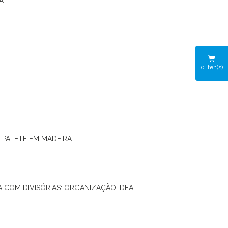
A
0
iten(s)
O PALETE EM MADEIRA
RA COM DIVISÓRIAS: ORGANIZAÇÃO IDEAL