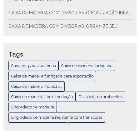
CAIXA DE MADEIRA COM DIVISÓRIAS: ORGANIZAÇÃO IDEAL
CAIXA DE MADEIRA COM DIVISÓRIAS: ORGANIZE SEU
ESPAÇO COM ESTILO E FUNCIONALIDADE
CAIXA DE MADEIRA COM DIVISÓRIAS: SOLUÇÃO PRÁTICA
PARA ORGANIZAR SEU ESPAÇO
Tags
CAIXA DE MADEIRA EXPORTAÇÃO: COMO ESCOLHER E AS
Cadeiras para auditórios
Caixa de madeira fumigada
MELHORES PRÁTICAS
Caixa de madeira fumigada para exportação
CAIXA DE MADEIRA EXPORTAÇÃO: GUÍA COMPLETA
Caixa de madeira industrial
Caixa de madeira tipo exportação
CAIXA DE MADEIRA FUMIGADA PARA EXPORTAÇÃO
Divisórias de ambientes
Engradado de madeira
CAIXA DE MADEIRA FUMIGADA: DESCUBRA SUAS
VANTAGENS E USOS
Engradado de madeira resistente para transporte
Mobiliários para área externa
Palete Padrão Pbr
CAIXA DE MADEIRA FUMIGADA: ELEGÂNCIA E
DURABILIDADE
Palete com Duas Entradas Laterais
Palete de madeira