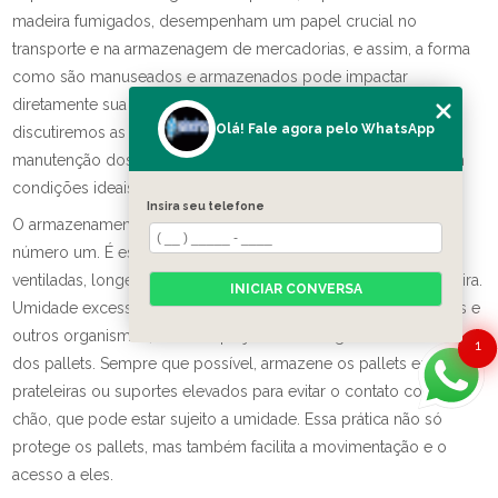
madeira fumigados, desempenham um papel crucial no
transporte e na armazenagem de mercadorias, e assim, a forma
como são manuseados e armazenados pode impactar
diretamente sua vida útil e desempenho. Neste artigo,
Olá! Fale agora pelo WhatsApp
discutiremos as melhores práticas para o armazenamento e a
manutenção dos pallets, garantindo que eles permaneçam em
condições ideais de utilização.
Insira seu telefone
O armazenamento correto dos pallets deve ser a prioridade
número um. É essencial mantê-los em áreas secas e bem
ventiladas, longe da umidade que pode comprometer a madeira.
INICIAR CONVERSA
Umidade excessiva pode causar o desenvolvimento de fungos e
outros organismos, além de prejudicar a integridade estrutural
1
dos pallets. Sempre que possível, armazene os pallets em
prateleiras ou suportes elevados para evitar o contato com o
chão, que pode estar sujeito a umidade. Essa prática não só
protege os pallets, mas também facilita a movimentação e o
acesso a eles.