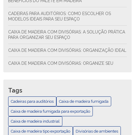
BENEFÍCIOS DO PALETE EM MADEIRA
CADEIRAS PARA AUDITÓRIOS: COMO ESCOLHER OS
MODELOS IDEAIS PARA SEU ESPAÇO
CAIXA DE MADEIRA COM DIVISÓRIAS: A SOLUÇÃO PRÁTICA
PARA ORGANIZAR SEU ESPAÇO
CAIXA DE MADEIRA COM DIVISÓRIAS: ORGANIZAÇÃO IDEAL
CAIXA DE MADEIRA COM DIVISÓRIAS: ORGANIZE SEU
ESPAÇO COM ESTILO E FUNCIONALIDADE
CAIXA DE MADEIRA COM DIVISÓRIAS: SOLUÇÃO PRÁTICA
PARA ORGANIZAR SEU ESPAÇO
Tags
CAIXA DE MADEIRA EXPORTAÇÃO: COMO ESCOLHER E AS
Cadeiras para auditórios
Caixa de madeira fumigada
MELHORES PRÁTICAS
Caixa de madeira fumigada para exportação
CAIXA DE MADEIRA EXPORTAÇÃO: GUÍA COMPLETA
Caixa de madeira industrial
Caixa de madeira tipo exportação
CAIXA DE MADEIRA FUMIGADA PARA EXPORTAÇÃO
Divisórias de ambientes