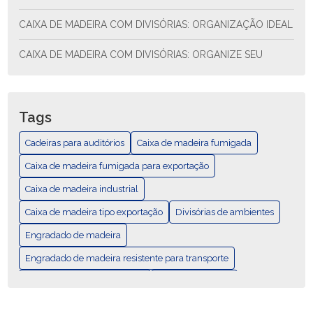
CAIXA DE MADEIRA COM DIVISÓRIAS: ORGANIZAÇÃO IDEAL
CAIXA DE MADEIRA COM DIVISÓRIAS: ORGANIZE SEU
ESPAÇO COM ESTILO E FUNCIONALIDADE
CAIXA DE MADEIRA COM DIVISÓRIAS: SOLUÇÃO PRÁTICA
PARA ORGANIZAR SEU ESPAÇO
Tags
CAIXA DE MADEIRA EXPORTAÇÃO: COMO ESCOLHER E AS
Cadeiras para auditórios
Caixa de madeira fumigada
MELHORES PRÁTICAS
Caixa de madeira fumigada para exportação
CAIXA DE MADEIRA EXPORTAÇÃO: GUÍA COMPLETA
Caixa de madeira industrial
Caixa de madeira tipo exportação
CAIXA DE MADEIRA FUMIGADA PARA EXPORTAÇÃO
Divisórias de ambientes
Engradado de madeira
CAIXA DE MADEIRA FUMIGADA: DESCUBRA SUAS
VANTAGENS E USOS
Engradado de madeira resistente para transporte
Mobiliários para área externa
Palete Padrão Pbr
CAIXA DE MADEIRA FUMIGADA: ELEGÂNCIA E
DURABILIDADE
Palete com Duas Entradas Laterais
Palete de madeira