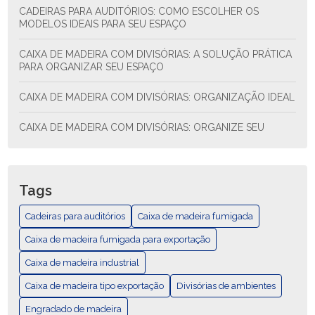
CADEIRAS PARA AUDITÓRIOS: COMO ESCOLHER OS
MODELOS IDEAIS PARA SEU ESPAÇO
CAIXA DE MADEIRA COM DIVISÓRIAS: A SOLUÇÃO PRÁTICA
PARA ORGANIZAR SEU ESPAÇO
CAIXA DE MADEIRA COM DIVISÓRIAS: ORGANIZAÇÃO IDEAL
CAIXA DE MADEIRA COM DIVISÓRIAS: ORGANIZE SEU
ESPAÇO COM ESTILO E FUNCIONALIDADE
CAIXA DE MADEIRA COM DIVISÓRIAS: SOLUÇÃO PRÁTICA
PARA ORGANIZAR SEU ESPAÇO
Tags
CAIXA DE MADEIRA EXPORTAÇÃO: COMO ESCOLHER E AS
Cadeiras para auditórios
Caixa de madeira fumigada
MELHORES PRÁTICAS
Caixa de madeira fumigada para exportação
CAIXA DE MADEIRA EXPORTAÇÃO: GUÍA COMPLETA
Caixa de madeira industrial
Caixa de madeira tipo exportação
CAIXA DE MADEIRA FUMIGADA PARA EXPORTAÇÃO
Divisórias de ambientes
Engradado de madeira