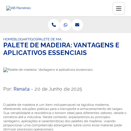
HOME
BLOG
ARTIGOS
PALETE DE MADEIRA: VANTAGENS E APLICATIVOS ESSEN
PALETE DE MADEIRA: VANTAGENS E
APLICATIVOS ESSENCIAIS
Por:
Renata
- 20 de Junho de 2025
O palete de madeira é um item indispensável na logística moderna,
oferecendo soluções práticas para o transporte e armazenamento de cargas.
Sua versatilidade e resistência o tornam ideal para diferentes setores, desde o
comércio até a indústria. Neste contexto, exploraremos as principais
vantagens, aplicações e características dos paletes de madeira, visando
proporcionar uma compreensão abrangente sobre como esse material pode
otimizar processos operacionais.