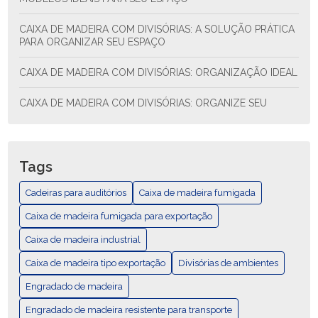
CAIXA DE MADEIRA COM DIVISÓRIAS: A SOLUÇÃO PRÁTICA
PARA ORGANIZAR SEU ESPAÇO
CAIXA DE MADEIRA COM DIVISÓRIAS: ORGANIZAÇÃO IDEAL
CAIXA DE MADEIRA COM DIVISÓRIAS: ORGANIZE SEU
ESPAÇO COM ESTILO E FUNCIONALIDADE
CAIXA DE MADEIRA COM DIVISÓRIAS: SOLUÇÃO PRÁTICA
PARA ORGANIZAR SEU ESPAÇO
Tags
CAIXA DE MADEIRA EXPORTAÇÃO: COMO ESCOLHER E AS
Cadeiras para auditórios
Caixa de madeira fumigada
MELHORES PRÁTICAS
Caixa de madeira fumigada para exportação
CAIXA DE MADEIRA EXPORTAÇÃO: GUÍA COMPLETA
Caixa de madeira industrial
Caixa de madeira tipo exportação
CAIXA DE MADEIRA FUMIGADA PARA EXPORTAÇÃO
Divisórias de ambientes
Engradado de madeira
CAIXA DE MADEIRA FUMIGADA: DESCUBRA SUAS
VANTAGENS E USOS
Engradado de madeira resistente para transporte