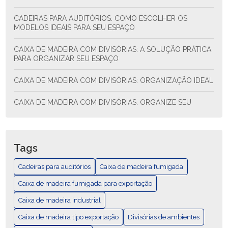
CADEIRAS PARA AUDITÓRIOS: COMO ESCOLHER OS
MODELOS IDEAIS PARA SEU ESPAÇO
CAIXA DE MADEIRA COM DIVISÓRIAS: A SOLUÇÃO PRÁTICA
PARA ORGANIZAR SEU ESPAÇO
CAIXA DE MADEIRA COM DIVISÓRIAS: ORGANIZAÇÃO IDEAL
CAIXA DE MADEIRA COM DIVISÓRIAS: ORGANIZE SEU
ESPAÇO COM ESTILO E FUNCIONALIDADE
CAIXA DE MADEIRA COM DIVISÓRIAS: SOLUÇÃO PRÁTICA
PARA ORGANIZAR SEU ESPAÇO
Tags
CAIXA DE MADEIRA EXPORTAÇÃO: COMO ESCOLHER E AS
Cadeiras para auditórios
Caixa de madeira fumigada
MELHORES PRÁTICAS
Caixa de madeira fumigada para exportação
CAIXA DE MADEIRA EXPORTAÇÃO: GUÍA COMPLETA
Caixa de madeira industrial
Caixa de madeira tipo exportação
CAIXA DE MADEIRA FUMIGADA PARA EXPORTAÇÃO
Divisórias de ambientes