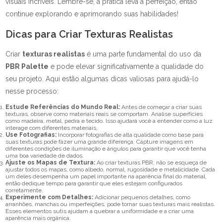
visuais incríveis. Lembre-se, a prática leva à perfeição, então
continue explorando e aprimorando suas habilidades!
Dicas para Criar Texturas Realistas
Criar
texturas realistas
é uma parte fundamental do uso da
PBR Palette
e pode elevar significativamente a qualidade do
seu projeto. Aqui estão algumas dicas valiosas para ajudá-lo
nesse processo:
Estude Referências do Mundo Real:
Antes de começar a criar suas
texturas, observe como materiais reais se comportam. Analise superfícies
como madeira, metal, pedra e tecido. Isso ajudará você a entender como a luz
interage com diferentes materiais.
Use Fotografias:
Incorporar fotografias de alta qualidade como base para
suas texturas pode fazer uma grande diferença. Capture imagens em
diferentes condições de iluminação e ângulos para garantir que você tenha
uma boa variedade de dados.
Ajuste os Mapas de Textura:
Ao criar texturas PBR, não se esqueça de
ajustar todos os mapas, como albedo, normal, rugosidade e metalicidade. Cada
um deles desempenha um papel importante na aparência final do material,
então dedique tempo para garantir que eles estejam configurados
corretamente.
Experimente com Detalhes:
Adicionar pequenos detalhes, como
arranhões, manchas ou imperfeições, pode tornar suas texturas mais realistas.
Esses elementos sutis ajudam a quebrar a uniformidade e a criar uma
aparência mais orgânica.