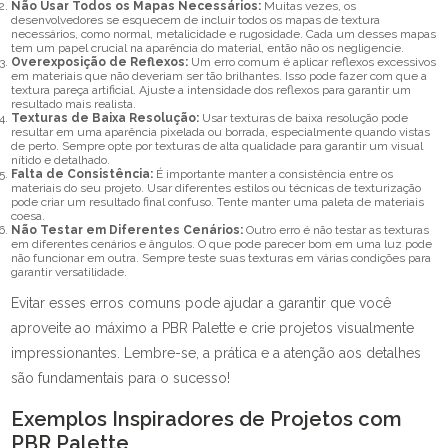
Não Usar Todos os Mapas Necessários:
Muitas vezes, os
desenvolvedores se esquecem de incluir todos os mapas de textura
necessários, como normal, metalicidade e rugosidade. Cada um desses mapas
tem um papel crucial na aparência do material, então não os negligencie.
Overexposição de Reflexos:
Um erro comum é aplicar reflexos excessivos
em materiais que não deveriam ser tão brilhantes. Isso pode fazer com que a
textura pareça artificial. Ajuste a intensidade dos reflexos para garantir um
resultado mais realista.
Texturas de Baixa Resolução:
Usar texturas de baixa resolução pode
resultar em uma aparência pixelada ou borrada, especialmente quando vistas
de perto. Sempre opte por texturas de alta qualidade para garantir um visual
nítido e detalhado.
Falta de Consistência:
É importante manter a consistência entre os
materiais do seu projeto. Usar diferentes estilos ou técnicas de texturização
pode criar um resultado final confuso. Tente manter uma paleta de materiais
coesa.
Não Testar em Diferentes Cenários:
Outro erro é não testar as texturas
em diferentes cenários e ângulos. O que pode parecer bom em uma luz pode
não funcionar em outra. Sempre teste suas texturas em várias condições para
garantir versatilidade.
Evitar esses erros comuns pode ajudar a garantir que você
aproveite ao máximo a PBR Palette e crie projetos visualmente
impressionantes. Lembre-se, a prática e a atenção aos detalhes
são fundamentais para o sucesso!
Exemplos Inspiradores de Projetos com
PBR Palette