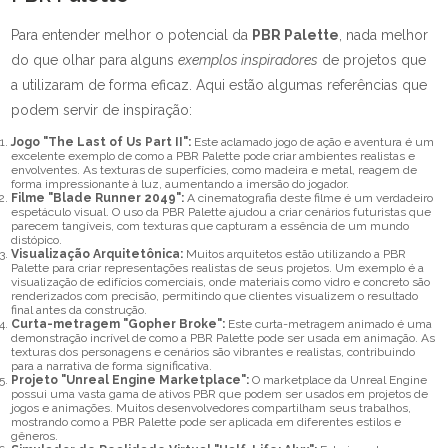
Para entender melhor o potencial da
PBR Palette
, nada melhor
do que olhar para alguns
exemplos inspiradores
de projetos que
a utilizaram de forma eficaz. Aqui estão algumas referências que
podem servir de inspiração:
Jogo "The Last of Us Part II":
Este aclamado jogo de ação e aventura é um
excelente exemplo de como a PBR Palette pode criar ambientes realistas e
envolventes. As texturas de superfícies, como madeira e metal, reagem de
forma impressionante à luz, aumentando a imersão do jogador.
Filme "Blade Runner 2049":
A cinematografia deste filme é um verdadeiro
espetáculo visual. O uso da PBR Palette ajudou a criar cenários futuristas que
parecem tangíveis, com texturas que capturam a essência de um mundo
distópico.
Visualização Arquitetônica:
Muitos arquitetos estão utilizando a PBR
Palette para criar representações realistas de seus projetos. Um exemplo é a
visualização de edifícios comerciais, onde materiais como vidro e concreto são
renderizados com precisão, permitindo que clientes visualizem o resultado
final antes da construção.
Curta-metragem "Gopher Broke":
Este curta-metragem animado é uma
demonstração incrível de como a PBR Palette pode ser usada em animação. As
texturas dos personagens e cenários são vibrantes e realistas, contribuindo
para a narrativa de forma significativa.
Projeto "Unreal Engine Marketplace":
O marketplace da Unreal Engine
possui uma vasta gama de ativos PBR que podem ser usados em projetos de
jogos e animações. Muitos desenvolvedores compartilham seus trabalhos,
mostrando como a PBR Palette pode ser aplicada em diferentes estilos e
gêneros.