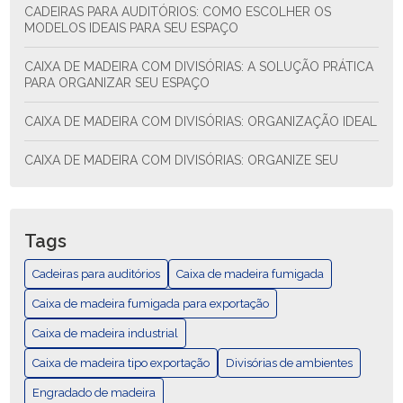
CADEIRAS PARA AUDITÓRIOS: COMO ESCOLHER OS
MODELOS IDEAIS PARA SEU ESPAÇO
CAIXA DE MADEIRA COM DIVISÓRIAS: A SOLUÇÃO PRÁTICA
PARA ORGANIZAR SEU ESPAÇO
CAIXA DE MADEIRA COM DIVISÓRIAS: ORGANIZAÇÃO IDEAL
CAIXA DE MADEIRA COM DIVISÓRIAS: ORGANIZE SEU
ESPAÇO COM ESTILO E FUNCIONALIDADE
CAIXA DE MADEIRA COM DIVISÓRIAS: SOLUÇÃO PRÁTICA
PARA ORGANIZAR SEU ESPAÇO
Tags
CAIXA DE MADEIRA EXPORTAÇÃO: COMO ESCOLHER E AS
Cadeiras para auditórios
Caixa de madeira fumigada
MELHORES PRÁTICAS
Caixa de madeira fumigada para exportação
CAIXA DE MADEIRA EXPORTAÇÃO: GUÍA COMPLETA
Caixa de madeira industrial
Caixa de madeira tipo exportação
CAIXA DE MADEIRA FUMIGADA PARA EXPORTAÇÃO
Divisórias de ambientes
Engradado de madeira
CAIXA DE MADEIRA FUMIGADA: DESCUBRA SUAS