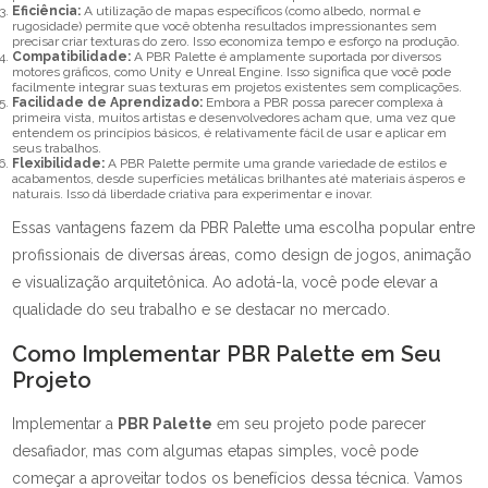
Eficiência:
A utilização de mapas específicos (como albedo, normal e
rugosidade) permite que você obtenha resultados impressionantes sem
precisar criar texturas do zero. Isso economiza tempo e esforço na produção.
Compatibilidade:
A PBR Palette é amplamente suportada por diversos
motores gráficos, como Unity e Unreal Engine. Isso significa que você pode
facilmente integrar suas texturas em projetos existentes sem complicações.
Facilidade de Aprendizado:
Embora a PBR possa parecer complexa à
primeira vista, muitos artistas e desenvolvedores acham que, uma vez que
entendem os princípios básicos, é relativamente fácil de usar e aplicar em
seus trabalhos.
Flexibilidade:
A PBR Palette permite uma grande variedade de estilos e
acabamentos, desde superfícies metálicas brilhantes até materiais ásperos e
naturais. Isso dá liberdade criativa para experimentar e inovar.
Essas vantagens fazem da PBR Palette uma escolha popular entre
profissionais de diversas áreas, como design de jogos, animação
e visualização arquitetônica. Ao adotá-la, você pode elevar a
qualidade do seu trabalho e se destacar no mercado.
Como Implementar PBR Palette em Seu
Projeto
Implementar a
PBR Palette
em seu projeto pode parecer
desafiador, mas com algumas etapas simples, você pode
começar a aproveitar todos os benefícios dessa técnica. Vamos