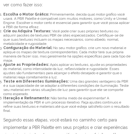
ver como fazer isso:
Escolha o Motor Gráfico:
Primeiramente, decida qual motor gráfico você
usará. A PBR Palette é compatível com muitos motores, como Unity e Unreal
Engine. Escolher o motor certo é essencial para garantir que você possa aplicar
a PBR de forma eficaz.
Crie ou Adquira Texturas:
Você pode criar suas próprias texturas ou
adquirir pacotes de texturas PBR de sites especializados. Certifique-se de
que suas texturas incluam os mapas necessários, como albedo, normal,
metalicidade e rugosidade.
Configuração do Material:
No seu motor gráfico, crie um novo material e
aplique os mapas de textura correspondentes. Cada motor terá sua própria
maneira de fazer isso, mas geralmente há opções específicas para cada tipo de
mapa.
Ajuste as Propriedades:
Após aplicar as texturas, ajuste as propriedades
do material, como intensidade da luz, reflexividade e rugosidade. Esses
ajustes são fundamentais para alcançar o efeito desejado e garantir que o
material reaja corretamente à luz.
Teste em Diferentes Iluminações:
Uma das grandes vantagens da PBR
é a sua capacidade de se adaptar a diferentes condições de iluminação. Teste
seu material em várias situações de luz para garantir que ele se comporte
como esperado.
Iteração e Refinamento:
Não tenha medo de experimentar! A
implementação da PBR é um processo iterativo. Faça ajustes contínuos e
refine suas texturas e materiais até que você esteja satisfeito com o resultado
final.
Seguindo essas etapas, você estará no caminho certo para
implementar a PBR Palette em seus projetos e criar experiências