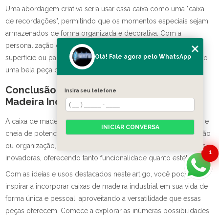
Uma abordagem criativa seria usar essa caixa como uma "caixa
de recordações", permitindo que os momentos especiais sejam
armazenados de forma organizada e decorativa. Com a
personalização da caixa, você pode decorá-la com fotos na
Olá! Fale agora pelo WhatsApp
superfície ou palavras que representam suas memórias, criando
uma bela peça central em seu espaço.
Conclusão: A Versatilidade da Caixa de
Insira seu telefone
Madeira Industrial
A caixa de madeira industrial é uma peça incrivelmente versátil e
INICIAR CONVERSA
cheia de potencial criativo. Seja para armazenamento, decoração
ou organização, essas caixas podem ser utilizadas de maneiras
1
inovadoras, oferecendo tanto funcionalidade quanto estética.
Com as ideias e usos destacados neste artigo, você pode se
inspirar a incorporar caixas de madeira industrial em sua vida de
forma única e pessoal, aproveitando a versatilidade que essas
peças oferecem. Comece a explorar as inúmeras possibilidades