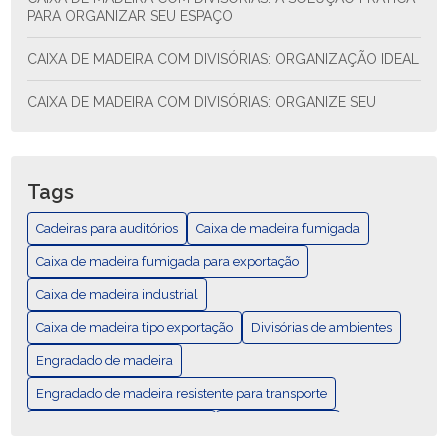
PARA ORGANIZAR SEU ESPAÇO
CAIXA DE MADEIRA COM DIVISÓRIAS: ORGANIZAÇÃO IDEAL
CAIXA DE MADEIRA COM DIVISÓRIAS: ORGANIZE SEU
ESPAÇO COM ESTILO E FUNCIONALIDADE
CAIXA DE MADEIRA COM DIVISÓRIAS: SOLUÇÃO PRÁTICA
PARA ORGANIZAR SEU ESPAÇO
Tags
CAIXA DE MADEIRA EXPORTAÇÃO: COMO ESCOLHER E AS
Cadeiras para auditórios
Caixa de madeira fumigada
MELHORES PRÁTICAS
Caixa de madeira fumigada para exportação
CAIXA DE MADEIRA EXPORTAÇÃO: GUÍA COMPLETA
Caixa de madeira industrial
Caixa de madeira tipo exportação
CAIXA DE MADEIRA FUMIGADA PARA EXPORTAÇÃO
Divisórias de ambientes
Engradado de madeira
CAIXA DE MADEIRA FUMIGADA: DESCUBRA SUAS
VANTAGENS E USOS
Engradado de madeira resistente para transporte
Mobiliários para área externa
Palete Padrão Pbr
CAIXA DE MADEIRA FUMIGADA: ELEGÂNCIA E