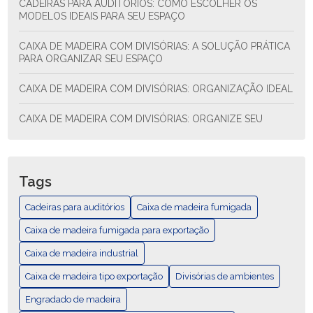
CADEIRAS PARA AUDITÓRIOS: COMO ESCOLHER OS
MODELOS IDEAIS PARA SEU ESPAÇO
CAIXA DE MADEIRA COM DIVISÓRIAS: A SOLUÇÃO PRÁTICA
PARA ORGANIZAR SEU ESPAÇO
CAIXA DE MADEIRA COM DIVISÓRIAS: ORGANIZAÇÃO IDEAL
CAIXA DE MADEIRA COM DIVISÓRIAS: ORGANIZE SEU
ESPAÇO COM ESTILO E FUNCIONALIDADE
CAIXA DE MADEIRA COM DIVISÓRIAS: SOLUÇÃO PRÁTICA
PARA ORGANIZAR SEU ESPAÇO
Tags
CAIXA DE MADEIRA EXPORTAÇÃO: COMO ESCOLHER E AS
Cadeiras para auditórios
Caixa de madeira fumigada
MELHORES PRÁTICAS
Caixa de madeira fumigada para exportação
CAIXA DE MADEIRA EXPORTAÇÃO: GUÍA COMPLETA
Caixa de madeira industrial
Caixa de madeira tipo exportação
CAIXA DE MADEIRA FUMIGADA PARA EXPORTAÇÃO
Divisórias de ambientes
Engradado de madeira
CAIXA DE MADEIRA FUMIGADA: DESCUBRA SUAS