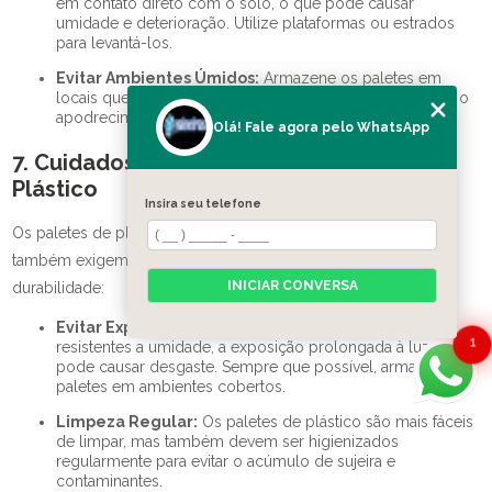
em contato direto com o solo, o que pode causar
umidade e deterioração. Utilize plataformas ou estrados
para levantá-los.
Evitar Ambientes Úmidos:
Armazene os paletes em
locais que não tenham úmidade excessiva para prevenir o
apodrecimento e o crescimento de fungos.
Olá! Fale agora pelo WhatsApp
7. Cuidados Específicos para Paletes de
Plástico
Insira seu telefone
Os paletes de plástico oferecem algumas vantagens, mas
também exigem cuidados específicos para garantir sua
INICIAR CONVERSA
durabilidade:
Evitar Exposição ao Sol:
Apesar de serem mais
1
resistentes a umidade, a exposição prolongada à luz solar
pode causar desgaste. Sempre que possível, armazene os
paletes em ambientes cobertos.
Limpeza Regular:
Os paletes de plástico são mais fáceis
de limpar, mas também devem ser higienizados
regularmente para evitar o acúmulo de sujeira e
contaminantes.