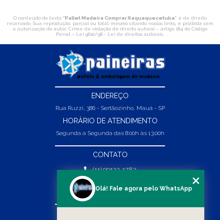
O conteúdo do texto "
Pallet Madeira Comprar Itaquaquecetuba
" é de direito
reservado. Sua reprodução, parcial ou total, mesmo citando nossos links, é proibida sem
a autorização do autor. Crime de violação de direito autoral – artigo 184 do Código
Penal –
Lei 9610/98 - Lei de direitos autorais
.
ENDEREÇO
Rua Ruzzi, 386 - Sertãozinho, Mauá - SP
HORÁRIO DE ATENDIMENTO
Segunda a Segunda das 8:00h às 13:00h
CONTATO
(11) 99132-1783
(11) 99132-1783
Olá! Fale agora pelo WhatsApp
vendas@abpaineiras.com.br
MENU