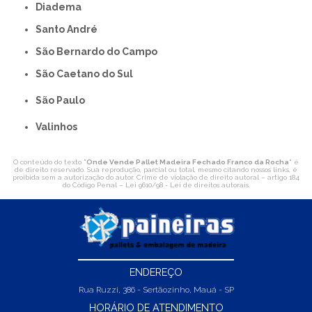
Diadema
Santo André
São Bernardo do Campo
São Caetano do Sul
São Paulo
Valinhos
O conteúdo do texto "
Onde Vende Pallet Madeira Fechado Franco da Rocha
" é
de direito reservado. Sua reprodução, parcial ou total, mesmo citando nossos links, é
proibida sem a autorização do autor. Crime de violação de direito autoral – artigo 184
do Código Penal –
Lei 9610/98 - Lei de direitos autorais
.
ENDEREÇO
Rua Ruzzi, 386 - Sertãozinho, Mauá - SP
HORÁRIO DE ATENDIMENTO