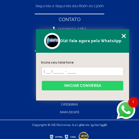
Segunda a Segunda das 8:00h às 13:00h
CONTATO
(11) 99132-1783
(11) 99132-1783
Olá! Fale agora pelo WhatsApp
vendas@abpaineiras.com.br
MENU
Insira seu telefone
HOME
SOBRE NÓS
PRODUTOS
INICIAR CONVERSA
BLOG
CONTATO
1
CATEGORIAS
MAPA DO SITE
Copyright © AB Paineiras. (Lei 9610 de 19/02/1998)
HTML
CSS