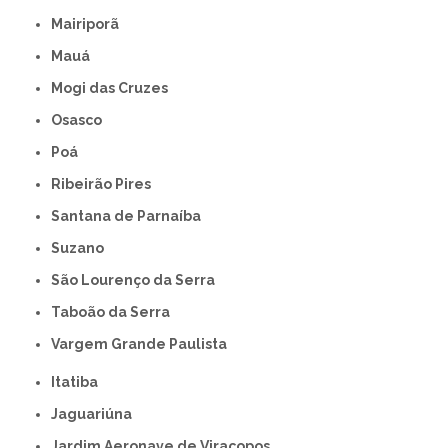
Mairiporã
Mauá
Mogi das Cruzes
Osasco
Poá
Ribeirão Pires
Santana de Parnaíba
Suzano
São Lourenço da Serra
Taboão da Serra
Vargem Grande Paulista
Itatiba
Jaguariúna
Jardim Aeronave de Viracopos