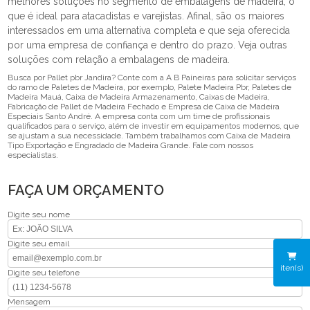
melhores soluções no segmento de embalagens de madeira, o
que é ideal para atacadistas e varejistas. Afinal, são os maiores
interessados em uma alternativa completa e que seja oferecida
por uma empresa de confiança e dentro do prazo. Veja outras
soluções com relação a embalagens de madeira.
Busca por Pallet pbr Jandira? Conte com a A B Paineiras para solicitar serviços
do ramo de Paletes de Madeira, por exemplo, Palete Madeira Pbr, Paletes de
Madeira Mauá, Caixa de Madeira Armazenamento, Caixas de Madeira,
Fabricação de Pallet de Madeira Fechado e Empresa de Caixa de Madeira
Especiais Santo André. A empresa conta com um time de profissionais
qualificados para o serviço, além de investir em equipamentos modernos, que
se ajustam a sua necessidade. Também trabalhamos com Caixa de Madeira
Tipo Exportação e Engradado de Madeira Grande. Fale com nossos
especialistas.
FAÇA UM ORÇAMENTO
Digite seu nome
Digite seu email
iten(s)
Digite seu telefone
Mensagem