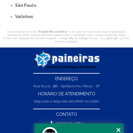
São Paulo
Valinhos
O conteúdo do texto "
Pallet Pbr Jandira
" é de direito reservado. Sua reprodução,
parcial ou total, mesmo citando nossos links, é proibida sem a autorização do autor.
Crime de violação de direito autoral – artigo 184 do Código Penal –
Lei 9610/98 - Lei de
direitos autorais
.
ENDEREÇO
Rua Ruzzi, 386 - Sertãozinho, Mauá - SP
HORÁRIO DE ATENDIMENTO
Segunda a Segunda das 8:00h às 13:00h
CONTATO
(11) 99132-1783
(11) 99132-1783