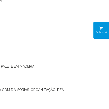
A
0
iten(s)
O PALETE EM MADEIRA
RA COM DIVISÓRIAS: ORGANIZAÇÃO IDEAL