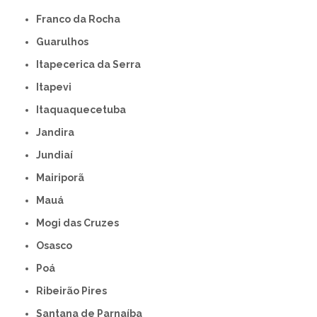
Franco da Rocha
Guarulhos
Itapecerica da Serra
Itapevi
Itaquaquecetuba
Jandira
Jundiaí
Mairiporã
Mauá
Mogi das Cruzes
Osasco
Poá
Ribeirão Pires
Santana de Parnaíba