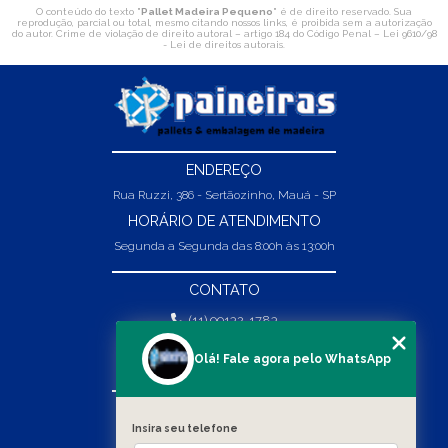
O conteúdo do texto "
Pallet Madeira Pequeno
" é de direito reservado. Sua
reprodução, parcial ou total, mesmo citando nossos links, é proibida sem a autorização
do autor. Crime de violação de direito autoral – artigo 184 do Código Penal –
Lei 9610/98
- Lei de direitos autorais
.
ENDEREÇO
Rua Ruzzi, 386 - Sertãozinho, Mauá - SP
HORÁRIO DE ATENDIMENTO
Segunda a Segunda das 8:00h às 13:00h
CONTATO
(11) 99132-1783
(11) 99132-1783
Olá! Fale agora pelo WhatsApp
vendas@abpaineiras.com.br
MENU
Insira seu telefone
HOME