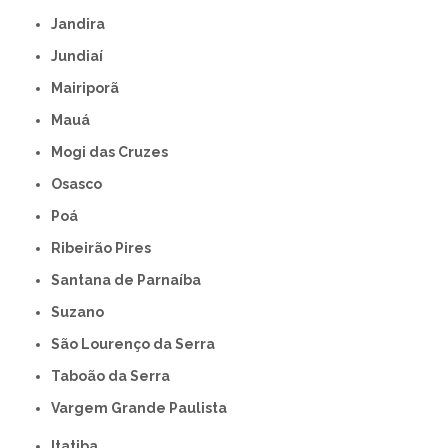
Jandira
Jundiaí
Mairiporã
Mauá
Mogi das Cruzes
Osasco
Poá
Ribeirão Pires
Santana de Parnaíba
Suzano
São Lourenço da Serra
Taboão da Serra
Vargem Grande Paulista
Itatiba