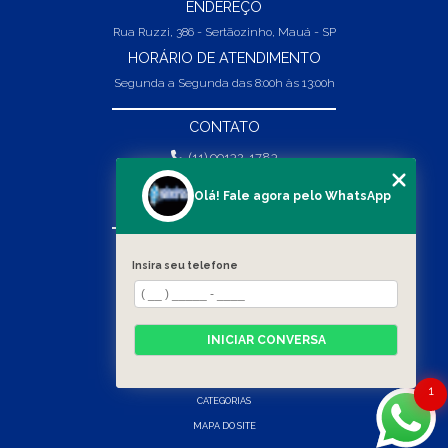
ENDEREÇO
Rua Ruzzi, 386 - Sertãozinho, Mauá - SP
HORÁRIO DE ATENDIMENTO
Segunda a Segunda das 8:00h às 13:00h
CONTATO
(11) 99132-1783
(11) 99132-1783
Olá! Fale agora pelo WhatsApp
vendas@abpaineiras.com.br
MENU
Insira seu telefone
HOME
SOBRE NÓS
PRODUTOS
INICIAR CONVERSA
BLOG
CONTATO
1
CATEGORIAS
MAPA DO SITE