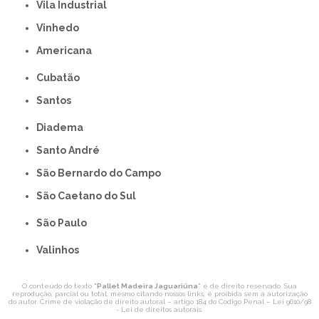
Vila Industrial
Vinhedo
americana
Cubatão
Santos
Diadema
Santo André
São Bernardo do Campo
São Caetano do Sul
São Paulo
Valinhos
O conteúdo do texto "
Pallet Madeira Jaguariúna
" é de direito reservado. Sua
reprodução, parcial ou total, mesmo citando nossos links, é proibida sem a autorização
do autor. Crime de violação de direito autoral – artigo 184 do Código Penal –
Lei 9610/98
- Lei de direitos autorais
.