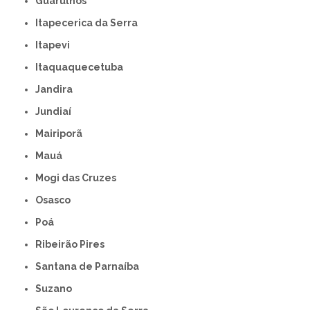
Guarulhos
Itapecerica da Serra
Itapevi
Itaquaquecetuba
Jandira
Jundiaí
Mairiporã
Mauá
Mogi das Cruzes
Osasco
Poá
Ribeirão Pires
Santana de Parnaíba
Suzano