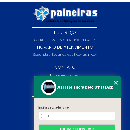
ENDEREÇO
Rua Ruzzi, 386 - Sertãozinho, Mauá - SP
HORÁRIO DE ATENDIMENTO
Segunda a Segunda das 8:00h às 13:00h
CONTATO
(11) 99132-1783
(11) 99132-1783
Olá! Fale agora pelo WhatsApp
vendas@abpaineiras.com.br
MENU
Insira seu telefone
HOME
SOBRE NÓS
PRODUTOS
INICIAR CONVERSA