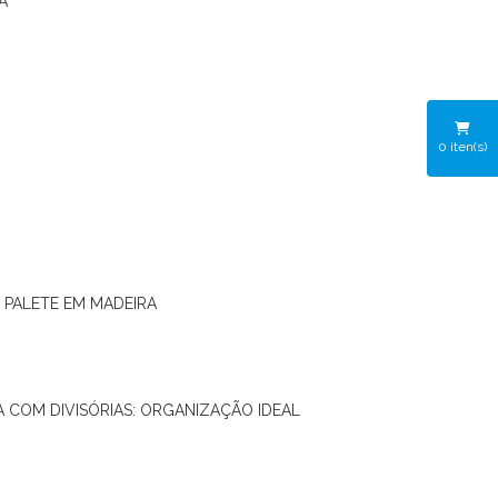
A
0
iten(s)
O PALETE EM MADEIRA
RA COM DIVISÓRIAS: ORGANIZAÇÃO IDEAL