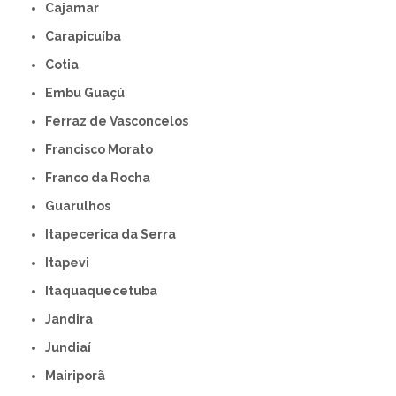
Cajamar
Carapicuíba
Cotia
Embu Guaçú
Ferraz de Vasconcelos
Francisco Morato
Franco da Rocha
Guarulhos
Itapecerica da Serra
Itapevi
Itaquaquecetuba
Jandira
Jundiaí
Mairiporã