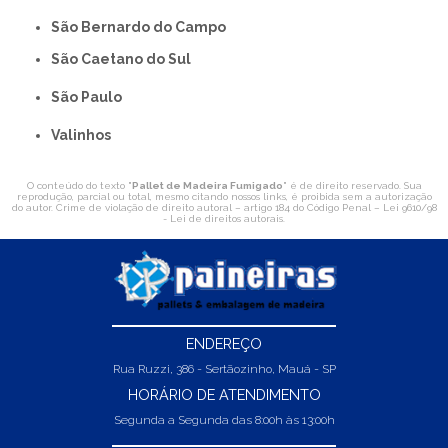
São Bernardo do Campo
São Caetano do Sul
São Paulo
Valinhos
O conteúdo do texto "
Pallet de Madeira Fumigado
" é de direito reservado. Sua
reprodução, parcial ou total, mesmo citando nossos links, é proibida sem a autorização
do autor. Crime de violação de direito autoral – artigo 184 do Código Penal –
Lei 9610/98
- Lei de direitos autorais
.
ENDEREÇO
Rua Ruzzi, 386 - Sertãozinho, Mauá - SP
HORÁRIO DE ATENDIMENTO
Segunda a Segunda das 8:00h às 13:00h