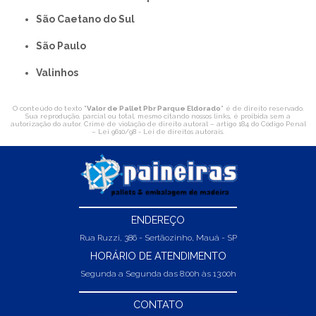
São Caetano do Sul
São Paulo
Valinhos
O conteúdo do texto "
Valor de Pallet Pbr Parque Eldorado
" é de direito reservado.
Sua reprodução, parcial ou total, mesmo citando nossos links, é proibida sem a
autorização do autor. Crime de violação de direito autoral – artigo 184 do Código Penal
–
Lei 9610/98 - Lei de direitos autorais
.
ENDEREÇO
Rua Ruzzi, 386 - Sertãozinho, Mauá - SP
HORÁRIO DE ATENDIMENTO
Segunda a Segunda das 8:00h às 13:00h
CONTATO