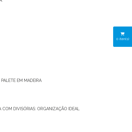
A
0
iten(s)
O PALETE EM MADEIRA
RA COM DIVISÓRIAS: ORGANIZAÇÃO IDEAL