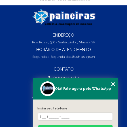
ENDEREÇO
Rua Ruzzi, 386 - Sertãozinho, Mauá - SP
HORÁRIO DE ATENDIMENTO
Segunda a Segunda das 8:00h às 13:00h
CONTATO
(11) 99132-1783
(11) 99132-1783
Olá! Fale agora pelo WhatsApp
vendas@abpaineiras.com.br
MENU
Insira seu telefone
HOME
SOBRE NÓS
PRODUTOS