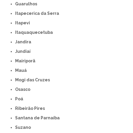
Guarulhos
Itapecerica da Serra
Itapevi
Itaquaquecetuba
Jandira
Jundiaí
Mairiporã
Mauá
Mogi das Cruzes
Osasco
Poá
Ribeirão Pires
Santana de Parnaíba
Suzano