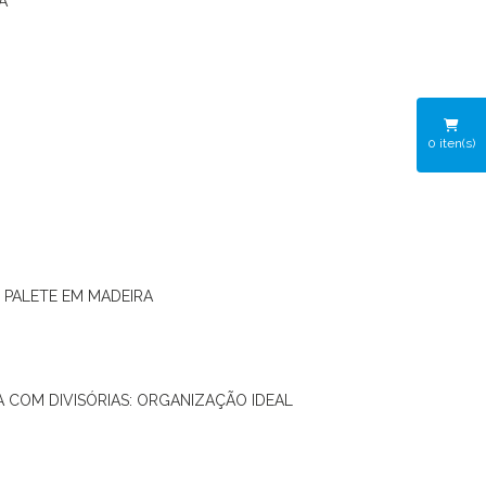
A
0
iten(s)
O PALETE EM MADEIRA
RA COM DIVISÓRIAS: ORGANIZAÇÃO IDEAL