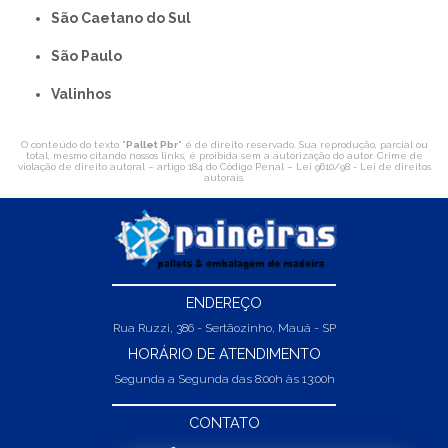
São Caetano do Sul
São Paulo
Valinhos
O conteúdo do texto "
Pallet Pbr
" é de direito reservado. Sua reprodução, parcial ou
total, mesmo citando nossos links, é proibida sem a autorização do autor. Crime de
violação de direito autoral – artigo 184 do Código Penal –
Lei 9610/98 - Lei de direitos
autorais
.
ENDEREÇO
Rua Ruzzi, 386 - Sertãozinho, Mauá - SP
HORÁRIO DE ATENDIMENTO
Segunda a Segunda das 8:00h às 13:00h
CONTATO