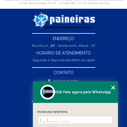
– artigo 184 do Código Penal –
Lei 9610/98 - Lei de direitos autorais
.
ENDEREÇO
Rua Ruzzi, 386 - Sertãozinho, Mauá - SP
HORÁRIO DE ATENDIMENTO
Segunda a Segunda das 8:00h às 13:00h
CONTATO
(11) 99132-1783
(11) 99132-1783
Olá! Fale agora pelo WhatsApp
vendas@abpaineiras.com.br
MENU
Insira seu telefone
HOME
SOBRE NÓS