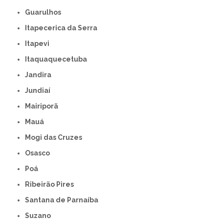
Guarulhos
Itapecerica da Serra
Itapevi
Itaquaquecetuba
Jandira
Jundiaí
Mairiporã
Mauá
Mogi das Cruzes
Osasco
Poá
Ribeirão Pires
Santana de Parnaíba
Suzano