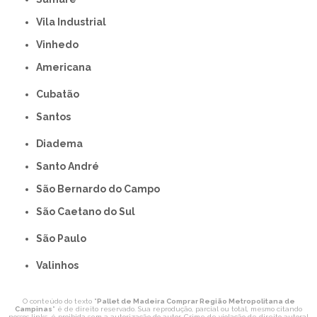
Vila Industrial
Vinhedo
americana
Cubatão
Santos
Diadema
Santo André
São Bernardo do Campo
São Caetano do Sul
São Paulo
Valinhos
O conteúdo do texto "
Pallet de Madeira Comprar Região Metropolitana de
Campinas
" é de direito reservado. Sua reprodução, parcial ou total, mesmo citando
nossos links, é proibida sem a autorização do autor. Crime de violação de direito autoral