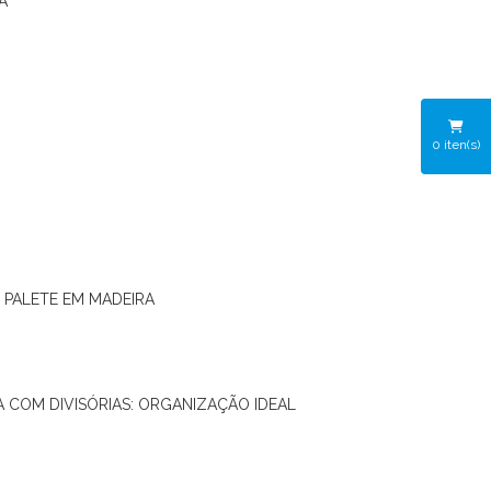
A
0
iten(s)
O PALETE EM MADEIRA
RA COM DIVISÓRIAS: ORGANIZAÇÃO IDEAL