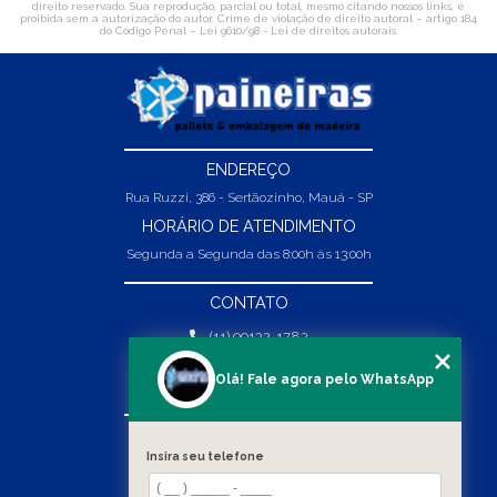
direito reservado. Sua reprodução, parcial ou total, mesmo citando nossos links, é
proibida sem a autorização do autor. Crime de violação de direito autoral – artigo 184
do Código Penal –
Lei 9610/98 - Lei de direitos autorais
.
ENDEREÇO
Rua Ruzzi, 386 - Sertãozinho, Mauá - SP
HORÁRIO DE ATENDIMENTO
Segunda a Segunda das 8:00h às 13:00h
CONTATO
(11) 99132-1783
(11) 99132-1783
Olá! Fale agora pelo WhatsApp
vendas@abpaineiras.com.br
MENU
Insira seu telefone
HOME
SOBRE NÓS