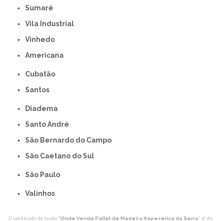
Sumaré
Vila Industrial
Vinhedo
americana
Cubatão
Santos
Diadema
Santo André
São Bernardo do Campo
São Caetano do Sul
São Paulo
Valinhos
O conteúdo do texto "
Onde Vende Pallet de Madeira Itapecerica da Serra
" é de