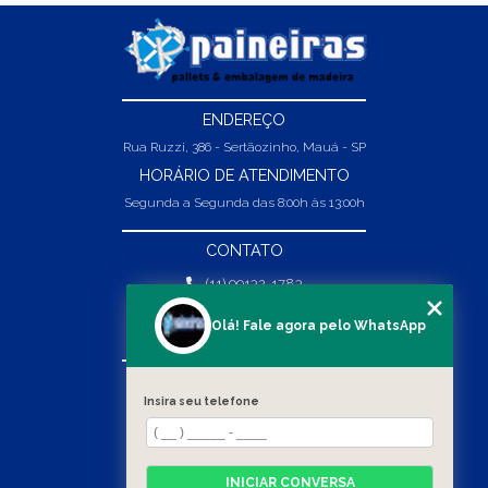
ENDEREÇO
Rua Ruzzi, 386 - Sertãozinho, Mauá - SP
HORÁRIO DE ATENDIMENTO
Segunda a Segunda das 8:00h às 13:00h
CONTATO
(11) 99132-1783
(11) 99132-1783
Olá! Fale agora pelo WhatsApp
vendas@abpaineiras.com.br
MENU
Insira seu telefone
HOME
SOBRE NÓS
PRODUTOS
INICIAR CONVERSA