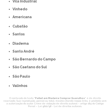
Vila Industrial
Vinhedo
americana
Cubatão
Santos
Diadema
Santo André
São Bernardo do Campo
São Caetano do Sul
São Paulo
Valinhos
O conteúdo do texto "
Pallet em Madeira Comprar Guarulhos
" é de direito
reservado. Sua reprodução, parcial ou total, mesmo citando nossos links, é proibida sem
a autorização do autor. Crime de violação de direito autoral – artigo 184 do Código
Penal –
Lei 9610/98 - Lei de direitos autorais
.