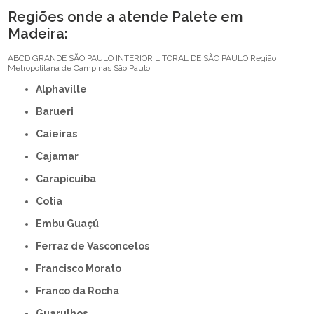
Regiões onde a atende Palete em
Madeira:
ABCD
GRANDE SÃO PAULO
INTERIOR
LITORAL DE SÃO PAULO
Região
Metropolitana de Campinas
São Paulo
Alphaville
Barueri
Caieiras
Cajamar
Carapicuíba
Cotia
Embu Guaçú
Ferraz de Vasconcelos
Francisco Morato
Franco da Rocha
Guarulhos