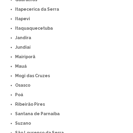
Itapecerica da Serra
Itapevi
Itaquaquecetuba
Jandira
Jundiaí
Mairiporã
Mauá
Mogi das Cruzes
Osasco
Poá
Ribeirão Pires
Santana de Parnaíba
Suzano
São Lourenço da Serra