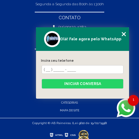
Segunda a Segunda das 8:00h às 13:00h
CONTATO
(11) 99132-1783
(11) 99132-1783
Olá! Fale agora pelo WhatsApp
vendas@abpaineiras.com.br
MENU
Insira seu telefone
HOME
SOBRE NÓS
PRODUTOS
INICIAR CONVERSA
BLOG
CONTATO
1
CATEGORIAS
MAPA DO SITE
Copyright © AB Paineiras. (Lei 9610 de 19/02/1998)
HTML
CSS