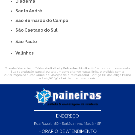
Diadema
Santo André
São Bernardo do Campo
São Caetano do Sul
São Paulo
Valinhos
O conteúdo do texto "
Valor de Pallet 4 Entradas São Paulo
" é de direito reservado.
Sua reprodução, parcial ou total, mesmo citando nossos links, é proibida sem a
autorização do autor. Crime de violação de direito autoral – artigo 184 do Código Penal
–
Lei 9610/98 - Lei de direitos autorais
.
ENDEREÇO
Rua Ruzzi, 386 - Sertãozinho, Mauá - SP
HORÁRIO DE ATENDIMENTO