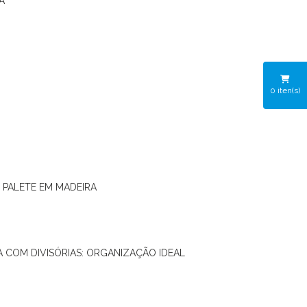
A
0
iten(s)
O PALETE EM MADEIRA
RA COM DIVISÓRIAS: ORGANIZAÇÃO IDEAL