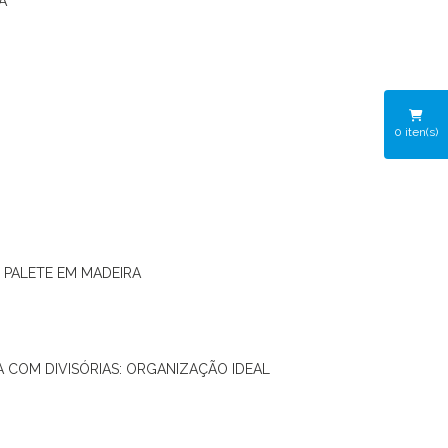
A
0
iten(s)
O PALETE EM MADEIRA
RA COM DIVISÓRIAS: ORGANIZAÇÃO IDEAL