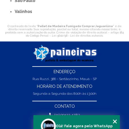
São Paulo
Valinhos
O conteúdo do texto "
Pallet de Madeira Fumigado Comprar Jaguariúna
" é de
direito reservado. Sua reprodução, parcial ou total, mesmo citando nossos links, é
proibida sem a autorização do autor. Crime de violação de direito autoral – artigo 184
do Código Penal –
Lei 9610/98 - Lei de direitos autorais
.
ENDEREÇO
Rua Ruzzi, 386 - Sertãozinho, Mauá - SP
HORÁRIO DE ATENDIMENTO
Segunda a Segunda das 8:00h às 13:00h
CONTATO
(11) 99132-1783
(11) 99132-1783
Olá! Fale agora pelo WhatsApp
vendas@abpaineiras.com.br