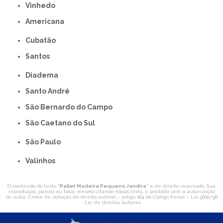
Vinhedo
americana
Cubatão
Santos
Diadema
Santo André
São Bernardo do Campo
São Caetano do Sul
São Paulo
Valinhos
O conteúdo do texto "
Pallet Madeira Pequeno Jandira
" é de direito reservado. Sua
reprodução, parcial ou total, mesmo citando nossos links, é proibida sem a autorização
do autor. Crime de violação de direito autoral – artigo 184 do Código Penal –
Lei 9610/98
- Lei de direitos autorais
.