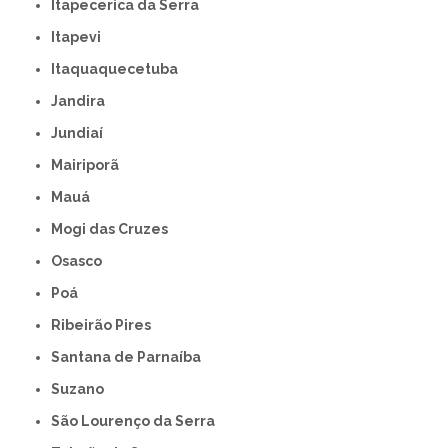
Itapecerica da Serra
Itapevi
Itaquaquecetuba
Jandira
Jundiaí
Mairiporã
Mauá
Mogi das Cruzes
Osasco
Poá
Ribeirão Pires
Santana de Parnaíba
Suzano
São Lourenço da Serra