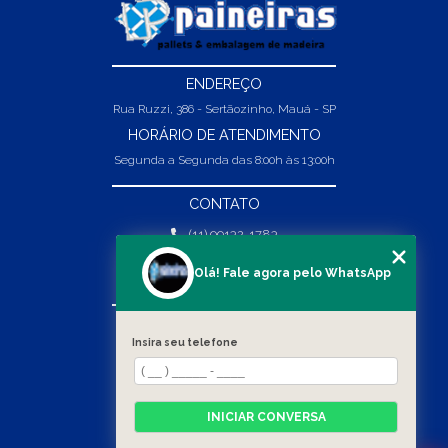
ENDEREÇO
Rua Ruzzi, 386 - Sertãozinho, Mauá - SP
HORÁRIO DE ATENDIMENTO
Segunda a Segunda das 8:00h às 13:00h
CONTATO
(11) 99132-1783
(11) 99132-1783
Olá! Fale agora pelo WhatsApp
vendas@abpaineiras.com.br
MENU
Insira seu telefone
HOME
SOBRE NÓS
PRODUTOS
INICIAR CONVERSA
BLOG