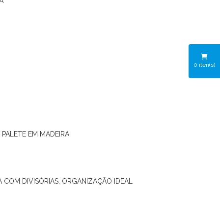
A
0
iten(s)
O PALETE EM MADEIRA
RA COM DIVISÓRIAS: ORGANIZAÇÃO IDEAL