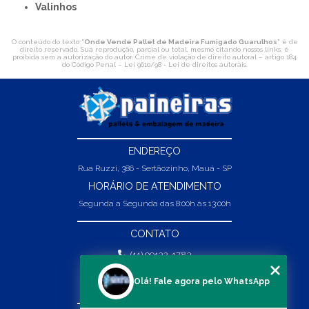
Valinhos
O conteúdo do texto "
Onde Vende Pallet de Madeira Fumigado Guarulhos
" é de
direito reservado. Sua reprodução, parcial ou total, mesmo citando nossos links, é
proibida sem a autorização do autor. Crime de violação de direito autoral – artigo 184
do Código Penal –
Lei 9610/98 - Lei de direitos autorais
.
ENDEREÇO
Rua Ruzzi, 386 - Sertãozinho, Mauá - SP
HORÁRIO DE ATENDIMENTO
Segunda a Segunda das 8:00h às 13:00h
CONTATO
(11) 99132-1783
(11) 99132-1783
Olá! Fale agora pelo WhatsApp
vendas@abpaineiras.com.br