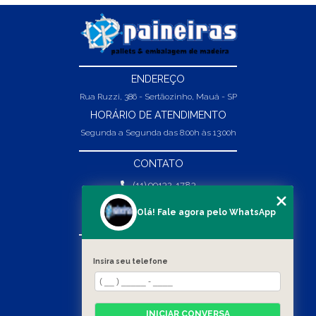
ENDEREÇO
Rua Ruzzi, 386 - Sertãozinho, Mauá - SP
HORÁRIO DE ATENDIMENTO
Segunda a Segunda das 8:00h às 13:00h
CONTATO
(11) 99132-1783
(11) 99132-1783
Olá! Fale agora pelo WhatsApp
vendas@abpaineiras.com.br
MENU
Insira seu telefone
HOME
SOBRE NÓS
PRODUTOS
INICIAR CONVERSA