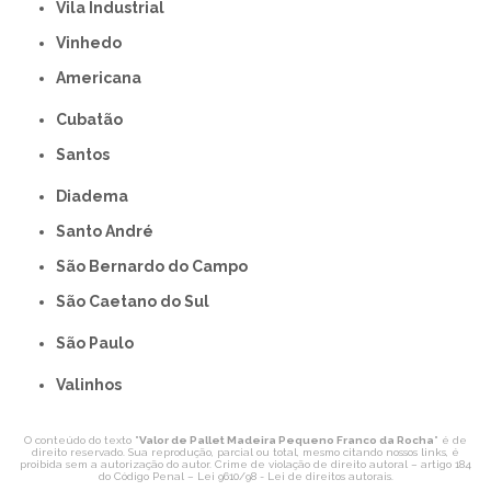
Vila Industrial
Vinhedo
americana
Cubatão
Santos
Diadema
Santo André
São Bernardo do Campo
São Caetano do Sul
São Paulo
Valinhos
O conteúdo do texto "
Valor de Pallet Madeira Pequeno Franco da Rocha
" é de
direito reservado. Sua reprodução, parcial ou total, mesmo citando nossos links, é
proibida sem a autorização do autor. Crime de violação de direito autoral – artigo 184
do Código Penal –
Lei 9610/98 - Lei de direitos autorais
.