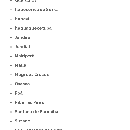
Guarulhos
Itapecerica da Serra
Itapevi
Itaquaquecetuba
Jandira
Jundiaí
Mairiporã
Mauá
Mogi das Cruzes
Osasco
Poá
Ribeirão Pires
Santana de Parnaíba
Suzano