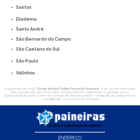
Santos
Diadema
Santo André
São Bernardo do Campo
São Caetano do Sul
São Paulo
Valinhos
O conteúdo do texto "
Onde Vende Pallet Fechado Sumaré
" é de direito reservado.
Sua reprodução, parcial ou total, mesmo citando nossos links, é proibida sem a
autorização do autor. Crime de violação de direito autoral – artigo 184 do Código Penal
–
Lei 9610/98 - Lei de direitos autorais
.
ENDEREÇO