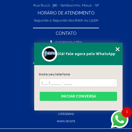
Rua Ruzzi, 386 - Sertãozinho, Mauá - SP
HORÁRIO DE ATENDIMENTO
Segunda a Segunda das 8:00h às 13:00h
CONTATO
(11) 99132-1783
(11) 99132-1783
Olá! Fale agora pelo WhatsApp
vendas@abpaineiras.com.br
MENU
Insira seu telefone
HOME
SOBRE NÓS
PRODUTOS
INICIAR CONVERSA
BLOG
CONTATO
1
CATEGORIAS
MAPA DO SITE