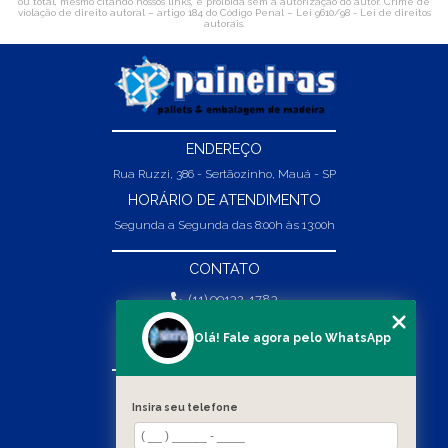
ou total, mesmo citando nossos links, é proibida sem a autorização do autor. Crime de
violação de direito autoral – artigo 184 do Código Penal –
Lei 9610/98 - Lei de direitos
autorais
.
ENDEREÇO
Rua Ruzzi, 386 - Sertãozinho, Mauá - SP
HORÁRIO DE ATENDIMENTO
Segunda a Segunda das 8:00h às 13:00h
CONTATO
(11) 99132-1783
(11) 99132-1783
Olá! Fale agora pelo WhatsApp
vendas@abpaineiras.com.br
MENU
Insira seu telefone
HOME
SOBRE NÓS