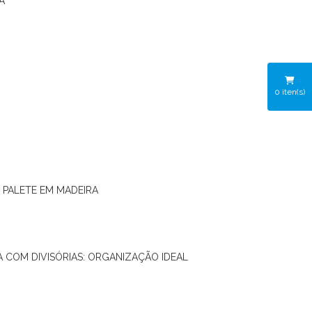
A
0
iten(s)
O PALETE EM MADEIRA
RA COM DIVISÓRIAS: ORGANIZAÇÃO IDEAL