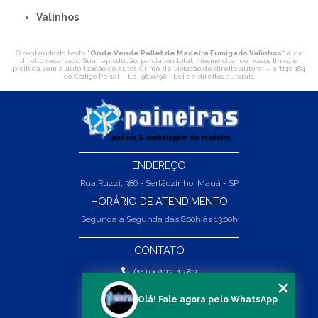
Valinhos
O conteúdo do texto "
Onde Vende Pallet de Madeira Fumigado Valinhos
" é de
direito reservado. Sua reprodução, parcial ou total, mesmo citando nossos links, é
proibida sem a autorização do autor. Crime de violação de direito autoral – artigo 184
do Código Penal –
Lei 9610/98 - Lei de direitos autorais
.
ENDEREÇO
Rua Ruzzi, 386 - Sertãozinho, Mauá - SP
HORÁRIO DE ATENDIMENTO
Segunda a Segunda das 8:00h às 13:00h
CONTATO
(11) 99132-1783
(11) 99132-1783
Olá! Fale agora pelo WhatsApp
vendas@abpaineiras.com.br