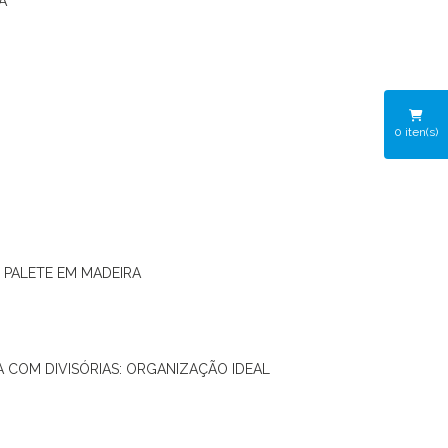
A
0
iten(s)
O PALETE EM MADEIRA
RA COM DIVISÓRIAS: ORGANIZAÇÃO IDEAL